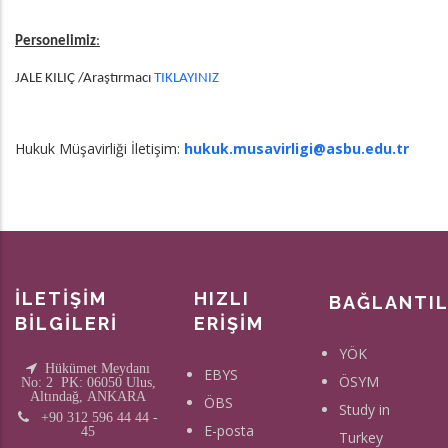
Personelimiz
:
JALE KILIÇ /Araştırmacı
TIKLAYINIZ
Hukuk Müşavirliği İletişim:
hukuk.musavirligi@asbu.edu.tr
İLETİŞİM
HIZLI
BAĞLANTI
BİLGİLERİ
ERİŞİM
YÖK
Hükümet Meydanı
EBYS
ÖSYM
No: 2 PK: 06050 Ulus,
Altındağ, ANKARA
ÖBS
Study in
+90 312 596 44 44 -
E-posta
45
Turkey