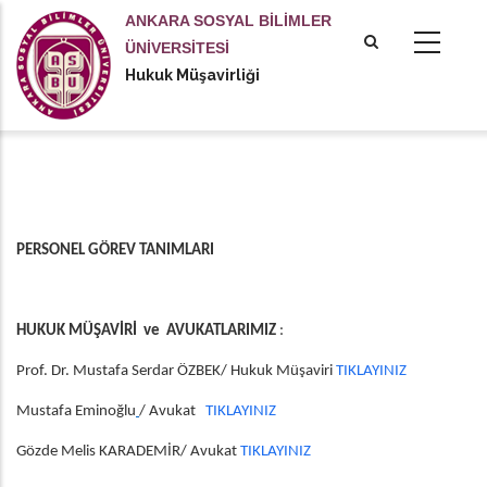
Ana
ANKARA SOSYAL BİLİMLER
içeriğe
ÜNİVERSİTESİ
atla
Hukuk Müşavirliği
tional actions
PERSONEL GÖREV TANIMLARI
HUKUK MÜŞAVİRİ ve AVUKATLARIMIZ
:
Prof. Dr. Mustafa Serdar ÖZBEK/ Hukuk Müşaviri
TIKLAYINIZ
Mustafa Eminoğlu
/ Avukat
TIKLAYINIZ
Gözde Melis KARADEMİR/ Avukat
TIKLAYINIZ