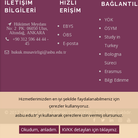
İLETİŞİM
HIZLI
BAĞLANTI
BİLGİLERİ
ERİŞİM
YÖK
Hükümet Meydanı
EBYS
ÖSYM
No: 2 PK: 06050 Ulus,
Altındağ, ANKARA
ÖBS
Study in
+90 312 596 44 44 -
E-posta
45
Turkey
hukuk.musavirligi@asbu.edu.tr
Bologna
Süreci
Erasmus
Bilgi Edinme
Hizmetlerimizden en iyi şekilde faydalanabilmeniz için
çerezler kullanıyoruz.
© 2017 - Ankara Sosyal Bilimler Üniversitesi - Tüm hakkı saklıdır.
asbu.edu.tr' yi kullanarak çerezlere izin vermiş olursunuz.
Okudum, anladım.
KVKK detayları için tıklayınız.