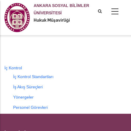
Ana
ANKARA SOSYAL BİLİMLER
içeriğe
ÜNİVERSİTESİ
atla
Hukuk Müşavirliği
tional actions
İç Kontrol
İç Kontrol Standartları
İş Akış Süreçleri
Yönergeler
Personel Görevleri